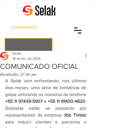
ATENDIMENTO
(11) 5667-6144
tintas@selak.com.br
Selak
18 de fev. de 2025
COMUNICADO OFICIAL
Atualizado:
27 de jan.
A Selak vem enfrentando, nos últimos 
dois meses, uma série de tentativas de 
golpe utilizando os números de telefone 
+55 11 97439-5907
 e 
+55 11 91400-4620
. 
Golpistas estão se passando por 
representantes da empresa (
Ibb Tintas
) 
para induzir clientes e parceiros a 