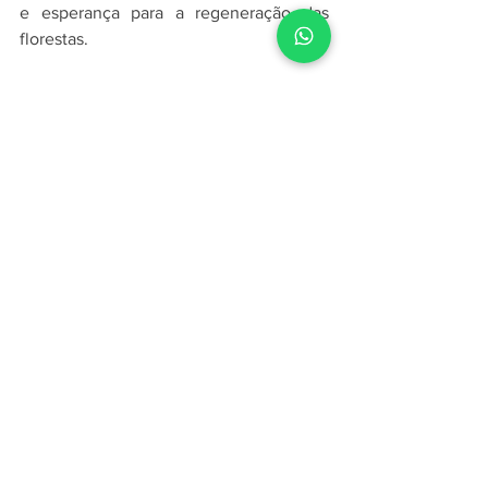
e esperança para a regeneração das 
florestas.
Saiba mais sobre as soluções 
personalizadas da Selak. 
Entre em contato e descubra como 
nossa tecnologia pode apoiar o seu 
projeto e o meio ambiente.
https://video.wixstatic.com/video/9af46b_a61d
050be6424556a3219c1d8fc37300/480p/mp4
/file.mp4
Firelak AD Florestal