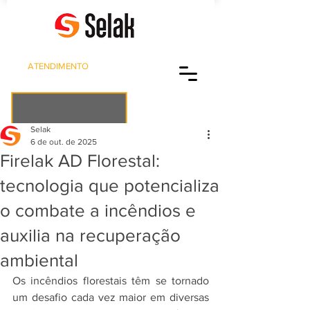
ATENDIMENTO
(11) 5667-6144
tintas@selak.com.br
Selak
6 de out. de 2025
Firelak AD Florestal:
tecnologia que potencializa
o combate a incêndios e
auxilia na recuperação
ambiental
Os incêndios florestais têm se tornado 
um desafio cada vez maior em diversas 